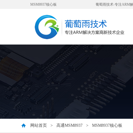
MSM8937核心板
葡萄雨技术-专注ARM
网站首页
>
高通MSM8937
>
MSM8937核心板
您好，衷心感谢您对我公司一直以来的信任与支持！ 因公司业