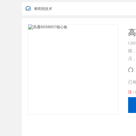
葡萄雨技术2022年端午节放假安排通知
葡萄雨技术
您好，衷心感谢您对我公司一直以来的信任与支持！ 因公司业
葡萄雨技术2022年端午节放假安排通知
葡萄雨技术
高
G8
能，
点，
已
注：