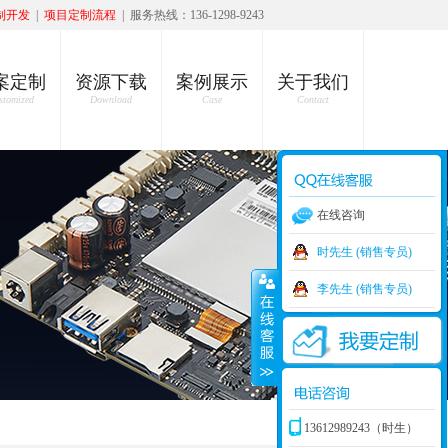
制开发
|
项目定制流程
| 服务热线：136-1298-9243
案定制
资源下载
案例展示
关于我们
stomized
Download
Case
Contact
在线咨询
时先生 (销售专员)
李先生 (销售专员)
13612989243（时生）