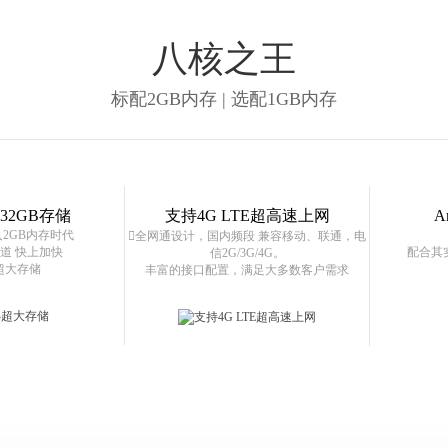
八核之王
标配2GB内存 | 选配1GB内存
 32GB存储
支持4G LTE超高速上网
A
2GB内存时代
全网通设计，国内频段 兼容移动、联通，电
通道 快上加快
配合其
信2G/3G/4G。
B超大存储
丰富的接口配置，满足大多数客户需求