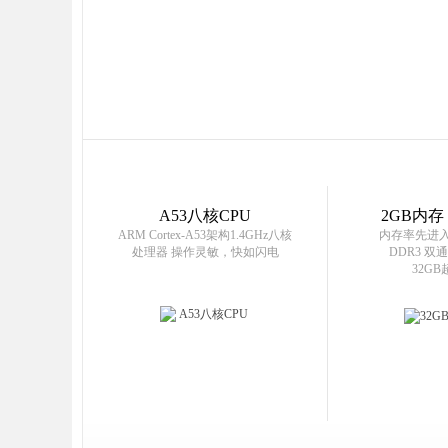
A53八核CPU
2GB内存
ARM Cortex-A53架构1.4GHz八核
内存率先进入
处理器 操作灵敏，快如闪电
DDR3 双
32G