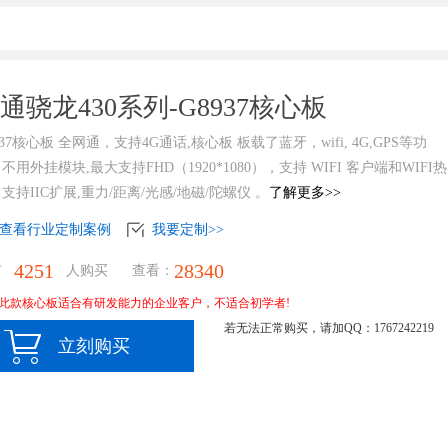
发展需要
通骁龙430系列-G8937核心板
937核心板 全网通，支持4G通话,核心板 板载了蓝牙，wifi, 4G,GPS等功
不用外挂模块,最大支持FHD（1920*1080），支持 WIFI 客户端和WIFI热
支持IIC扩展,重力/距离/光感/地磁/陀螺仪 。
了解更多>>
查看行业定制案例
我要定制>>
4251
28340
有
人购买 查看：
此款核心板适合有研发能力的企业客户，不适合初学者!
若无法正常购买，请加QQ：1767242219
立刻购买