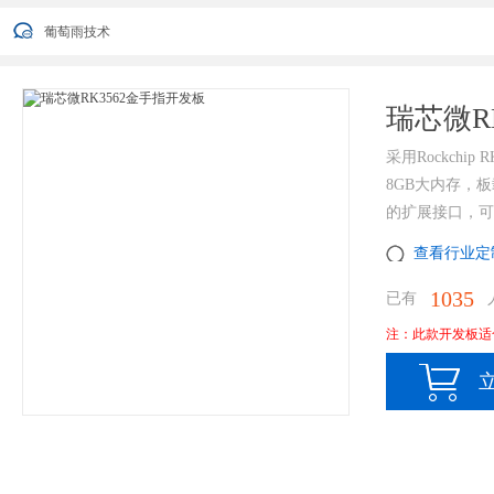
葡萄雨技术2022年端午节放假安排通知
葡萄雨技术
您好，衷心感谢您对我公司一直以来的信任与支持！ 因公司业发展需要
葡萄雨技术2022年端午节放假安排通知
葡萄雨技术
瑞芯微R
采用Rockchi
8GB大内存，板
的扩展接口，可
查看行业定
1035
已有
人
注：此款开发板适
立