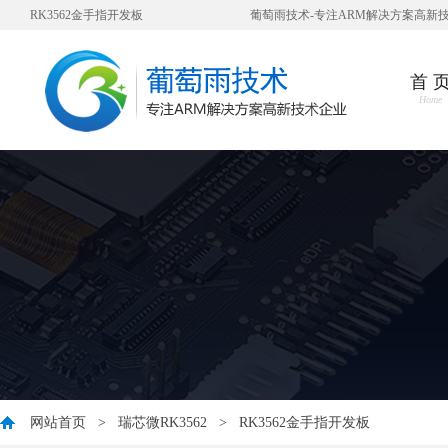
RK3562金手指开发板
葡萄雨技术-专注ARM解决方案高新
首 
Home
网站首页
>
瑞芯微RK3562
>
RK3562金手指开发板
您好，衷心感谢您对我公司一直以来的信任与支持！ 因公司业发展需要