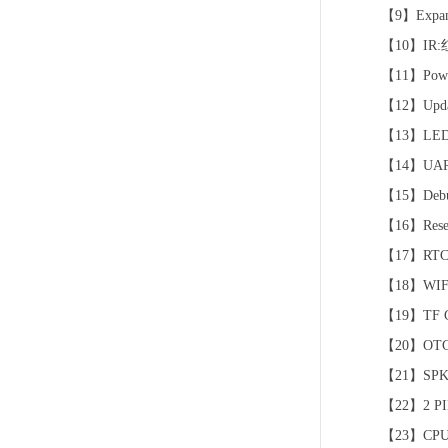
【9】Expa
【10】IR
【11】Po
【12】Upd
【13】LE
【14】UAR
【15】De
【16】Res
【17】RT
【18】WIF
【19】TF 
【20】OTG
【21】SP
【22】2 PI
【23】CPU 