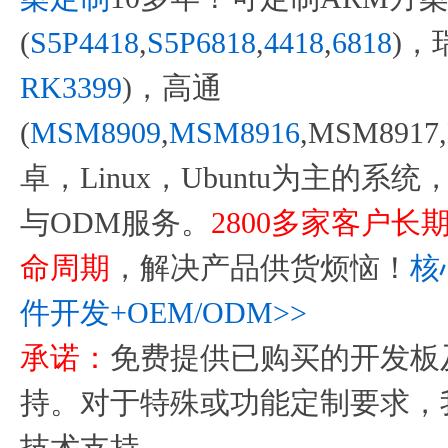
(
S5P4418
,
S5P6818
,
4418
,
6818
)，
RK3399
)，高通
(
MSM8909
,
MSM8916
,MSM8917,
卓，Linux，Ubuntu为主的
与ODM服务。
2800多家客户
命周期
，解决产品供货烦恼！
核
件开发+OEM/ODM>>
承诺：
免费提供已购买的开发板
持。对于特殊或功能定制要求，