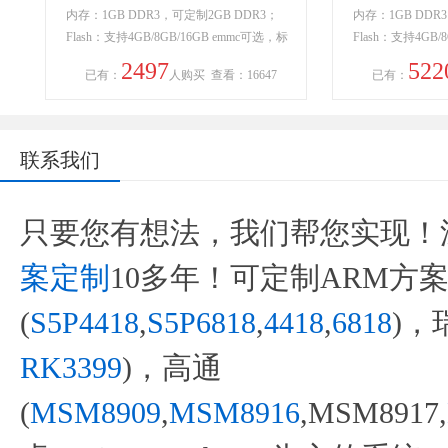
内存：1GB DDR3，可定制2GB DDR3；
内存：1GB DDR
Flash：支持4GB/8GB/16GB emmc可选，标
Flash：支持4GB/
配8GB emmc；
配8GB emmc；
2497
522
已有：
人购买
查看：16647
已有：
联系我们
只要您有想法，我们帮您实现！
案定制
10多年！可定制ARM方
(
S5P4418
,
S5P6818
,
4418
,
6818
)，
RK3399
)，高通
(
MSM8909
,
MSM8916
,MSM8917,