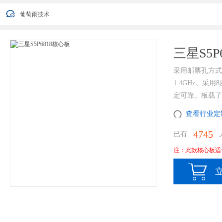
葡萄雨技术2022年端午节放假安排通知
葡萄雨技术
您好，衷心感谢您对我公司一直以来的信任与支持！ 因公司业发展需要
葡萄雨技术2022年端午节放假安排通知
葡萄雨技术
三星S5P
采用邮票孔方式
1.4GHz。
定可靠。板载了
查看行业定
4745
已有
人
注：此款核心板适
立