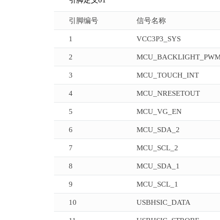
引脚定义01
引脚编号
信号名称
1
VCC3P3_SYS
2
MCU_BACKLIGHT_PW
3
MCU_TOUCH_INT
4
MCU_NRESETOUT
5
MCU_VG_EN
6
MCU_SDA_2
7
MCU_SCL_2
8
MCU_SDA_1
9
MCU_SCL_1
10
USBHSIC_DATA