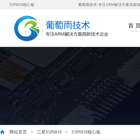
S5P6818核心板
葡萄雨技术-专注ARM解决方案高新
首 
Home
网站首页
>
三星S5P6818
>
S5P6818核心板
您好，衷心感谢您对我公司一直以来的信任与支持！ 因公司业发展需要