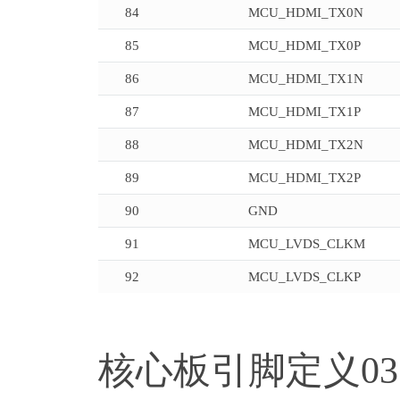
84
MCU_HDMI_TX0N
85
MCU_HDMI_TX0P
86
MCU_HDMI_TX1N
87
MCU_HDMI_TX1P
88
MCU_HDMI_TX2N
89
MCU_HDMI_TX2P
90
GND
91
MCU_LVDS_CLKM
92
MCU_LVDS_CLKP
核心板引脚定义03