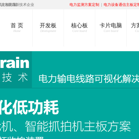
机主板方案
解决方案高新技术企业
电力监测方案定制
|
电力设备通信主板定
首 页
开发板
核心板
卡片电脑
方
Home
Development
Core board
Core board
Cu