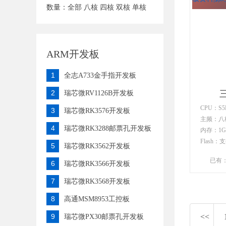
数量：
全部
八核
四核
双核
单核
ARM开发板
1
全志A733金手指开发板
2
三
瑞芯微RV1126B开发板
CPU：S5P
3
瑞芯微RK3576开发板
主频：八核 
4
瑞芯微RK3288邮票孔开发板
内存：1G
Flash：
5
瑞芯微RK3562开发板
配8GB e
已有
6
瑞芯微RK3566开发板
7
瑞芯微RK3568开发板
8
高通MSM8953工控板
9
<<
瑞芯微PX30邮票孔开发板