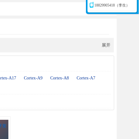
18829905418（李生）
展开
rtex-A17
Cortex-A9
Cortex-A8
Cortex-A7