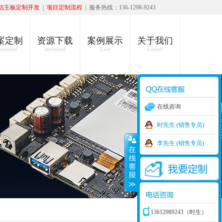
信主板定制开发
|
项目定制流程
| 服务热线：136-1298-9243
案定制
资源下载
案例展示
关于我们
stomized
Download
Case
Contact
在线咨询
时先生 (销售专员)
李先生 (销售专员)
13612989243（时生）