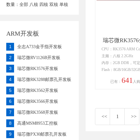
数量：
全部
八核
四核
双核
单核
ARM开发板
瑞芯微RK357
1
全志A733金手指开发板
CPU：RK3576 ARM Cort
主频：八核 2.2GHz
2
瑞芯微RV1126B开发板
内存：2GB DDR，可定
3
瑞芯微RK3576开发板
Flash：8GB/16GB/32G
641
4
瑞芯微RK3288邮票孔开发板
已有：
人
5
瑞芯微RK3562开发板
6
瑞芯微RK3566开发板
7
瑞芯微RK3568开发板
<<
1
>>
8
高通MSM8953工控板
9
瑞芯微PX30邮票孔开发板