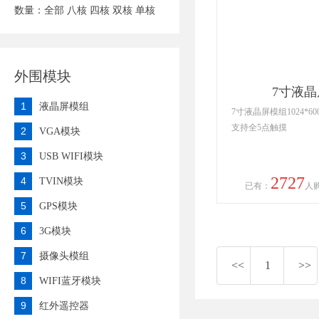
数量：
全部
八核
四核
双核
单核
外围模块
7寸液
1
液晶屏模组
7寸液晶屏模组1024*
支持全5点触摸
2
VGA模块
3
USB WIFI模块
2727
4
TVIN模块
已有：
人
5
GPS模块
6
3G模块
7
摄像头模组
<<
1
>>
8
WIFI蓝牙模块
9
红外遥控器